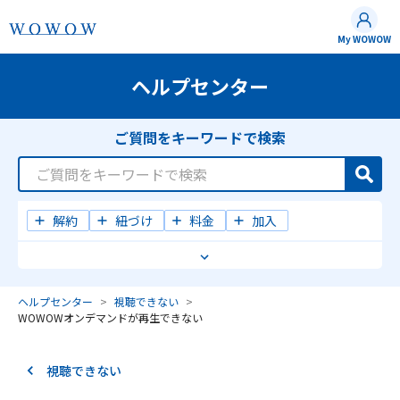
My WOWOW
ご質問をキーワードで検索
解約
紐づけ
料金
加入
B-CAS/ACAS番号変更
オンデマンドの視聴方法
ログインできない
録画
テレビ買い替え
WOWOWには加入している
ヘルプセンター
視聴できない
WOWOWオンデマンドが再生できない
視聴できない