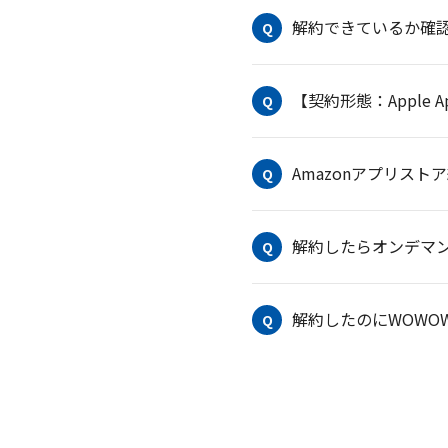
解約できているか確
Q
【契約形態：Apple 
Q
Amazonアプリスト
Q
解約したらオンデマン
Q
解約したのにWOWO
Q