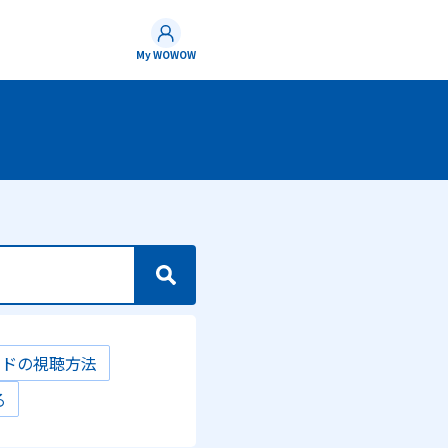
My WOWOW
ンドの視聴方法
る